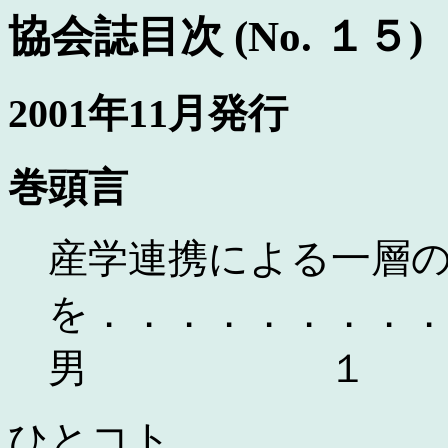
協会誌目次 (No. １５)
2001年11月発行
巻頭言
産学連携による一層
を．．．．．．．．
男 １
ひとコト