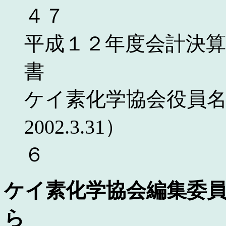
４７
平成１２年度会計決算
書
ケイ素化学協会役員名簿（
2002.
６
ケイ素化学協会編集委
ら